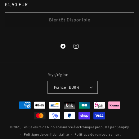
Prix
€4,50 EUR
habituel
Bientôt Disponible
Facebook
Instagram
Pays/région
France | EUR €
Moyens
de
paiement
© 2026,
Les Saveurs de Nino
Commerce électronique propulsé par Shopify
Politique de confidentialité
Politique de remboursement