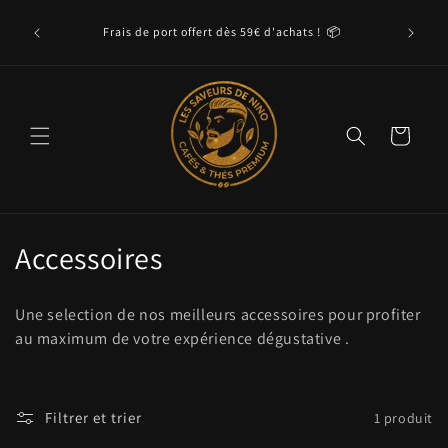
et
ison
passer
Frais de port offert dès 59€ d'achats ! 📦
tir de thé
au
onnement
contenu
Panier
C
Accessoires
o
Une selection de nos meilleurs accessoires pour profiter
l
au maximum de votre expérience dégustative .
l
e
Filtrer et trier
1 produit